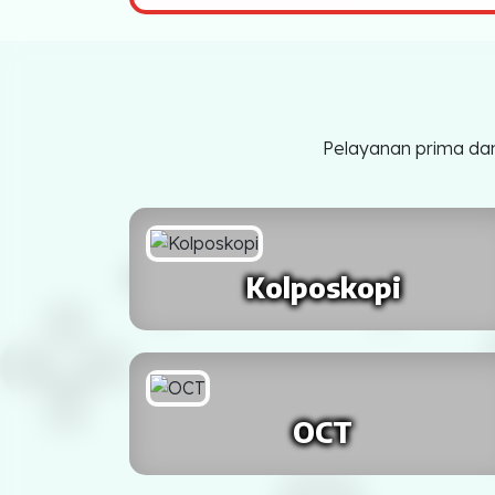
Jawa
SURABAYA
BEKASI
SEMARANG
Pelayanan prima dan
BOGOR
MALANG
Kolposkopi
SURAKARTA
SUKABUMI
TEGAL
OCT
PROBOLINGGO
PASURUAN