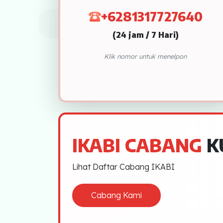
PEKANBARU
+6281317727640
LAMPUNG
(24 jam / 7 Hari)
JAMBI
Klik nomor untuk menelpon
DUMAI
BINJAI
PEMATANG SIANTAR
LHOKSEUMAWE
IKABI CABANG
K
SIBOLGA
Lihat Daftar Cabang IKABI
PADANG SIDEMPUAN
Cabang Kami
BENGKULU