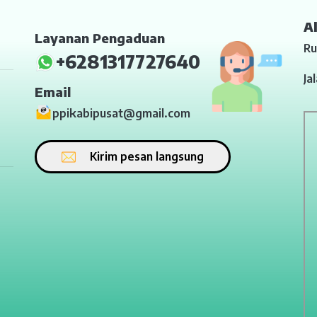
A
Layanan Pengaduan
Ru
+6281317727640
Ja
Email
ppikabipusat@gmail.com
Kirim pesan langsung