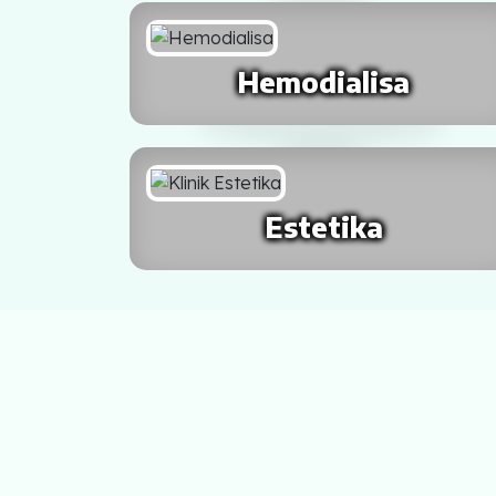
SALATIGA
Hemodialisa
MAGELANG
Kalimantan
BALIKPAPAN
Estetika
PONTIANAK
BANJARMASIN
SINGKAWANG
BANJAR BARU
Sulawesi
MANADO