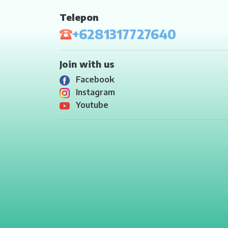
DENPASAR
Telepon
+6281317727640
MATARAM
KUPANG
Join with us
TANJUNG PINANG
Facebook
Instagram
BITUNG
Youtube
TERNATE