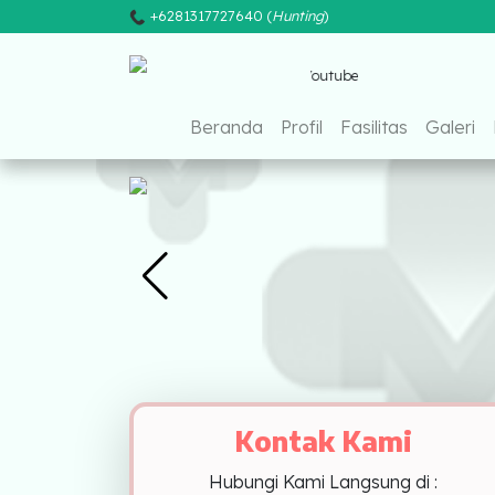
+6281317727640 (
Hunting
)
Fac
Beranda
Beranda
Profil
Fasilitas
Galeri
Profil
Fasilitas
Galeri
Pusat Pelayanan
Sumatera
MEDAN
Kontak Kami
PALEMBANG
Hubungi Kami Langsung di :